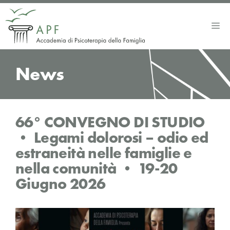
Vai
al
Me
contenuto
News
66° CONVEGNO DI STUDIO
• Legami dolorosi – odio ed
estraneità nelle famiglie e
nella comunità • 19-20
Giugno 2026