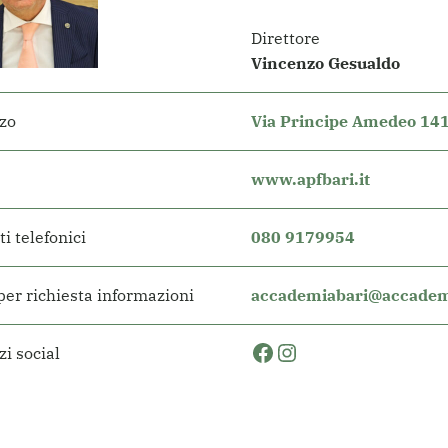
Direttore
Vincenzo Gesualdo
zzo
Via Principe Amedeo 141
www.apfbari.it
i telefonici
080 9179954
per richiesta informazioni
accademiabari@accademi
Facebook
Instagram
zi social