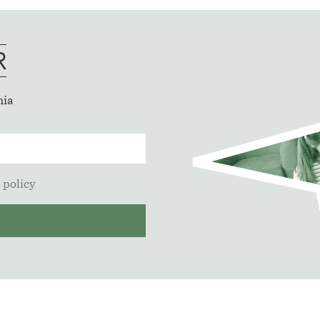
R
mia
 policy