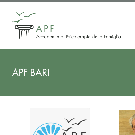
Vai
al
contenuto
APF BARI