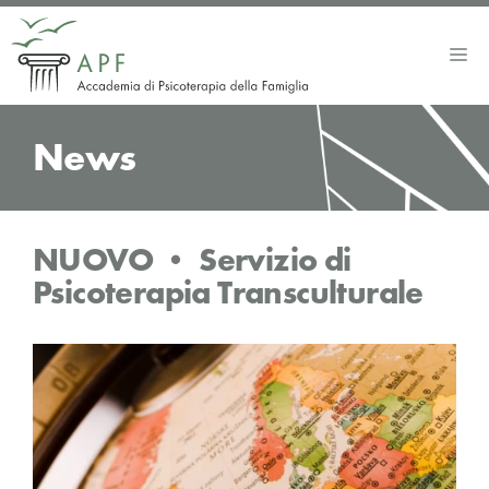
Vai
al
Me
contenuto
News
NUOVO • Servizio di
Psicoterapia Transculturale