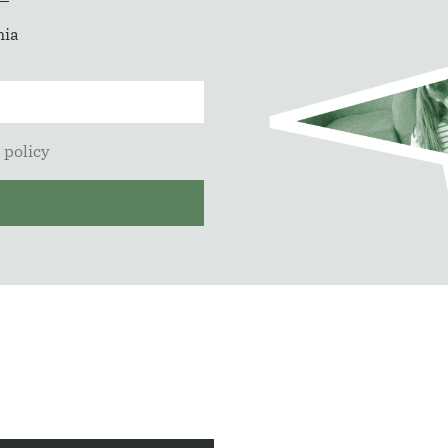
mia
 policy