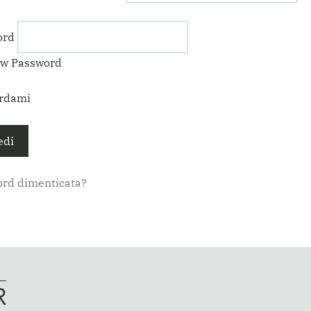
ord
w Password
rdami
rd dimenticata?
R