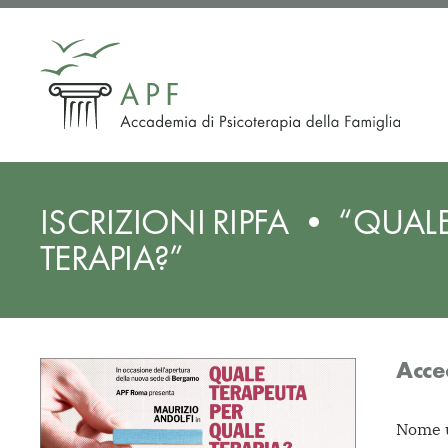
Vai
al
contenuto
ISCRIZIONI RIPFA • “QUAL
TERAPIA?”
Acce
Nome u